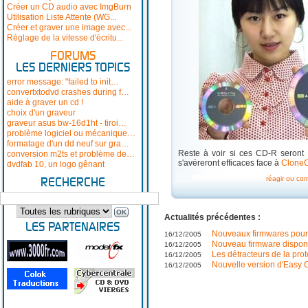
Créer un CD audio avec ImgBurn
Utilisation Liste Attente (WG...
Créer et graver une image avec...
Réglage de la vitesse d'écritu...
FORUMS
LES DERNIERS TOPICS
error message: "failed to init…
convertxtodvd crashes during f…
aide à graver un cd !
choix d'un graveur
graveur asus bw-16d1ht - tiroi…
problème logiciel ou mécanique…
formatage d'un dd neuf sur gra…
Reste à voir si ces CD-R seront 
conversion m2ts et problème de…
s'avéreront efficaces face à
Clone
dvdfab 10, un logo gênant
réagir ou co
RECHERCHE
Actualités précédentes :
LES PARTENAIRES
Nouveaux firmwares pou
16/12/2005
Nouveau firmware dispon
16/12/2005
Les détracteurs de la prot
16/12/2005
Nouvelle version d'Easy 
16/12/2005