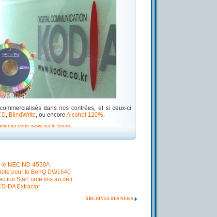
commercialisés dans nos contrées, et si ceux-ci
CD
,
BlindWrite
, ou encore
Alcohol 120%
.
mmenter cette news sur le forum
r le NEC ND-4550A
ible pour le BenQ DW1640
ection StarForce mis au défi
CD-DA Extractor
ARCHIVES DES NEWS