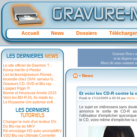
Accueil
News
Dossiers
Télécharge
LES DERNIERES
NEWS
Le site officiel de Daemon T…
Kioxia met fin à Plextor
Les lecteurs/graveurs Pionee…
›
News
Incendie chez OVH: serveur G…
Graveurs CD, DVD et Blu-ray …
Lqagwz Pqgn !!!
Bonne et Heureuse Année 2015
Et voici les CD-R contre la 
Voici les BD-R DL 6x made by…
Posté le 17/12/2005 à 00:33 par
ditche
-
Le Royaume-Uni autorise enfi…
Le sujet en intéressera sans doute
LES DERNIERS
annonce le sortie de CD-R asse
TUTORIELS
l'utilisateur d'empêcher quiconque
le CD, voire même d'empêcher la co
Changer le nom d'un lecteur DV...
Du Blu-ray au MKV
Ré-encodage HD avec uncropMKV
VSO Blu-ray Ultimate Converter