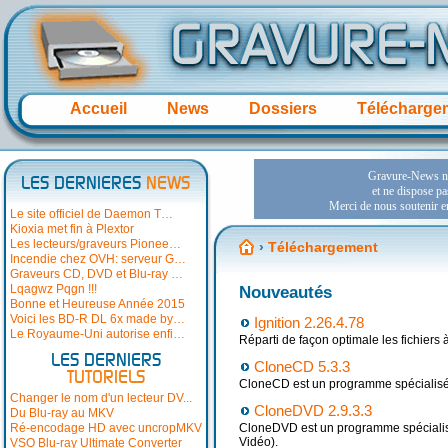
Accueil
News
Dossiers
Télécharge
LES DERNIERES
NEWS
Le site officiel de Daemon T…
Kioxia met fin à Plextor
Les lecteurs/graveurs Pionee…
›
Téléchargement
Incendie chez OVH: serveur G…
Graveurs CD, DVD et Blu-ray …
Lqagwz Pqgn !!!
Nouveautés
Bonne et Heureuse Année 2015
Voici les BD-R DL 6x made by…
Ignition 2.26.4.78
Le Royaume-Uni autorise enfi…
Réparti de façon optimale les fichiers
LES DERNIERS
CloneCD 5.3.3
TUTORIELS
CloneCD est un programme spécialisé 
Changer le nom d'un lecteur DV...
CloneDVD 2.9.3.3
Du Blu-ray au MKV
Ré-encodage HD avec uncropMKV
CloneDVD est un programme spéciali
Vidéo).
VSO Blu-ray Ultimate Converter