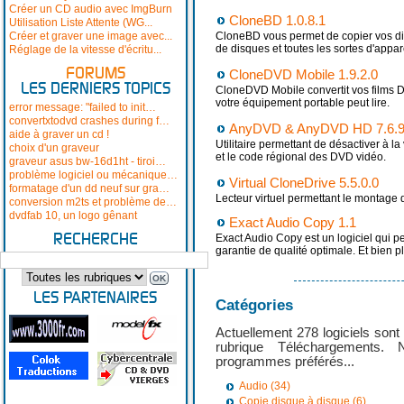
Créer un CD audio avec ImgBurn
CloneBD 1.0.8.1
Utilisation Liste Attente (WG...
Créer et graver une image avec...
CloneBD vous permet de copier vos di
de disques et toutes les sortes d'appa
Réglage de la vitesse d'écritu...
FORUMS
CloneDVD Mobile 1.9.2.0
LES DERNIERS TOPICS
CloneDVD Mobile convertit vos films D
votre équipement portable peut lire.
error message: "failed to init…
convertxtodvd crashes during f…
AnyDVD & AnyDVD HD 7.6.9
aide à graver un cd !
Utilitaire permettant de désactiver à l
choix d'un graveur
et le code régional des DVD vidéo.
graveur asus bw-16d1ht - tiroi…
problème logiciel ou mécanique…
Virtual CloneDrive 5.5.0.0
formatage d'un dd neuf sur gra…
Lecteur virtuel permettant le montage
conversion m2ts et problème de…
dvdfab 10, un logo gênant
Exact Audio Copy 1.1
RECHERCHE
Exact Audio Copy est un logiciel qui p
garantie de qualité optimale. Et bien p
LES PARTENAIRES
Catégories
Actuellement 278 logiciels sont
rubrique Téléchargements.
programmes préférés...
Audio (34)
Copie disque à disque (6)