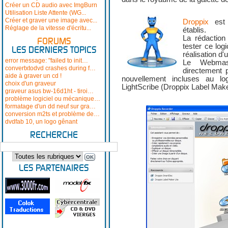
Créer un CD audio avec ImgBurn
Utilisation Liste Attente (WG...
Créer et graver une image avec...
Droppix
est 
Réglage de la vitesse d'écritu...
établis.
La rédactio
FORUMS
tester ce logi
LES DERNIERS TOPICS
réalisation d'
error message: "failed to init…
Le Webmast
convertxtodvd crashes during f…
directement p
aide à graver un cd !
nouvellement incluses au lo
choix d'un graveur
LightScribe (Droppix Label Maker
graveur asus bw-16d1ht - tiroi…
problème logiciel ou mécanique…
formatage d'un dd neuf sur gra…
conversion m2ts et problème de…
dvdfab 10, un logo gênant
RECHERCHE
LES PARTENAIRES