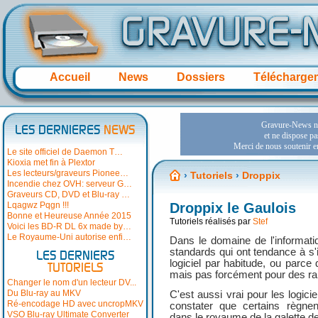
Accueil
News
Dossiers
Télécharge
LES DERNIERES
NEWS
Le site officiel de Daemon T…
Kioxia met fin à Plextor
Les lecteurs/graveurs Pionee…
›
Tutoriels
›
Droppix
Incendie chez OVH: serveur G…
Graveurs CD, DVD et Blu-ray …
Lqagwz Pqgn !!!
Droppix le Gaulois
Bonne et Heureuse Année 2015
Tutoriels réalisés par
Stef
Voici les BD-R DL 6x made by…
Le Royaume-Uni autorise enfi…
Dans le domaine de l'informatiq
standards qui ont tendance à s'i
LES DERNIERS
logiciel par habitude, ou parce
TUTORIELS
mais pas forcément pour des ra
Changer le nom d'un lecteur DV...
Du Blu-ray au MKV
C'est aussi vrai pour les logici
Ré-encodage HD avec uncropMKV
constater que certains règne
VSO Blu-ray Ultimate Converter
dans le royaume de la galette d