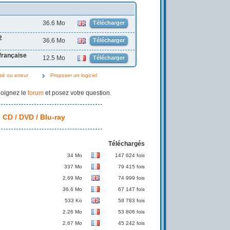
36.6 Mo
Télécharger
2
36.6 Mo
Télécharger
française
12.5 Mo
Télécharger
isé ou erreur
Proposer un logiciel
joignez le
forum
et posez votre question.
 CD / DVD / Blu-ray
Téléchargés
34 Mo
147 624 fois
337 Mo
79 415 fois
2.69 Mo
74 999 fois
36.6 Mo
67 147 fois
533 Ko
58 783 fois
2.26 Mo
53 806 fois
2.67 Mo
45 242 fois