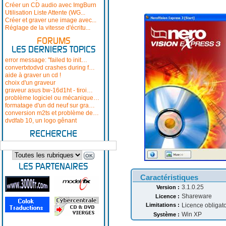
Créer un CD audio avec ImgBurn
Utilisation Liste Attente (WG...
Créer et graver une image avec...
Réglage de la vitesse d'écritu...
FORUMS
LES DERNIERS TOPICS
error message: "failed to init…
convertxtodvd crashes during f…
aide à graver un cd !
choix d'un graveur
graveur asus bw-16d1ht - tiroi…
problème logiciel ou mécanique…
formatage d'un dd neuf sur gra…
conversion m2ts et problème de…
dvdfab 10, un logo gênant
RECHERCHE
LES PARTENAIRES
Caractéristiques
3.1.0.25
Version :
Shareware
Licence :
Limitations :
Licence obligato
Win XP
Système :