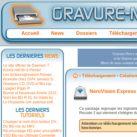
Accueil
News
Dossiers
Télécharge
LES DERNIERES
NEWS
Le site officiel de Daemon T…
Kioxia met fin à Plextor
Les lecteurs/graveurs Pionee…
›
Téléchargement
›
Création
Incendie chez OVH: serveur G…
Graveurs CD, DVD et Blu-ray …
Lqagwz Pqgn !!!
NeroVision Express 
Bonne et Heureuse Année 2015
Voici les BD-R DL 6x made by…
Le Royaume-Uni autorise enfi…
Ce package regroupe les logicie
LES DERNIERS
Recode 2 qui viennent s'intégrer da
TUTORIELS
Changer le nom d'un lecteur DV...
Attention ce téléchargement né
Du Blu-ray au MKV
fonctionner.
Ré-encodage HD avec uncropMKV
VSO Blu-ray Ultimate Converter