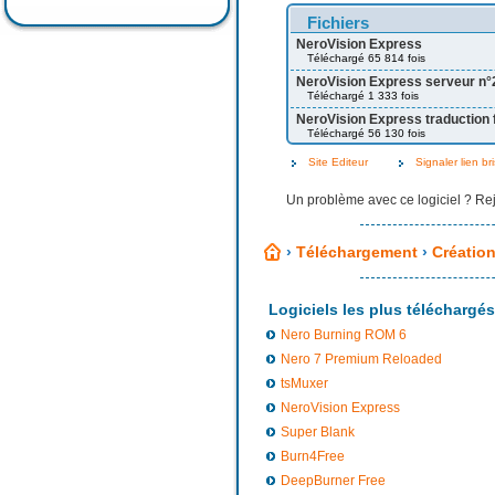
Fichiers
NeroVision Express
Téléchargé 65 814 fois
NeroVision Express serveur n°
Téléchargé 1 333 fois
NeroVision Express traduction 
Téléchargé 56 130 fois
Site Editeur
Signaler lien br
Un problème avec ce logiciel ? Re
›
Téléchargement
›
Création
Logiciels les plus téléchargés
Nero Burning ROM 6
Nero 7 Premium Reloaded
tsMuxer
NeroVision Express
Super Blank
Burn4Free
DeepBurner Free