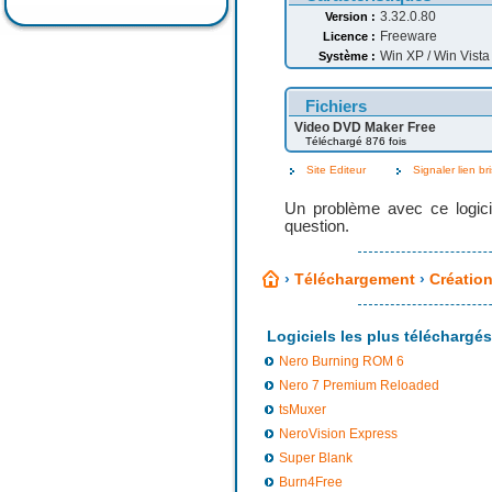
3.32.0.80
Version :
Freeware
Licence :
Win XP / Win Vista 
Système :
Fichiers
Video DVD Maker Free
Téléchargé 876 fois
Site Editeur
Signaler lien br
Un problème avec ce logici
question.
›
Téléchargement
›
Création
Logiciels les plus téléchargés
Nero Burning ROM 6
Nero 7 Premium Reloaded
tsMuxer
NeroVision Express
Super Blank
Burn4Free