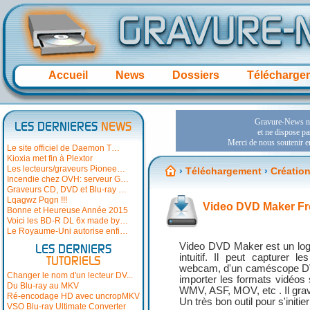
Accueil
News
Dossiers
Télécharge
LES DERNIERES
NEWS
Le site officiel de Daemon T…
Kioxia met fin à Plextor
Les lecteurs/graveurs Pionee…
›
Téléchargement
›
Création
Incendie chez OVH: serveur G…
Graveurs CD, DVD et Blu-ray …
Lqagwz Pqgn !!!
Video DVD Maker Fre
Bonne et Heureuse Année 2015
Voici les BD-R DL 6x made by…
Le Royaume-Uni autorise enfi…
Video DVD Maker est un logi
LES DERNIERS
intuitif. Il peut capturer 
TUTORIELS
webcam, d'un caméscope DV o
Changer le nom d'un lecteur DV...
importer les formats vidéos
Du Blu-ray au MKV
WMV, ASF, MOV, etc . Il g
Ré-encodage HD avec uncropMKV
Un très bon outil pour s'initi
VSO Blu-ray Ultimate Converter