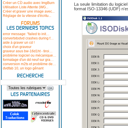
Créer un CD audio avec ImgBurn
La seule limitation du logicie
Utilisation Liste Attente (WG...
format ISO-13346 (UDF) n'es
Créer et graver une image avec...
Réglage de la vitesse d'écritu...
FORUMS
LES DERNIERS TOPICS
error message: "failed to init…
convertxtodvd crashes during f…
aide à graver un cd !
choix d'un graveur
graveur asus bw-16d1ht - tiroi…
problème logiciel ou mécanique…
formatage d'un dd neuf sur gra…
conversion m2ts et problème de…
dvdfab 10, un logo gênant
RECHERCHE
LES PARTENAIRES