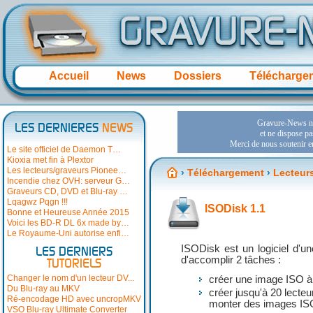
Accueil
News
Dossiers
Télécharge
LES DERNIERES
NEWS
Le site officiel de Daemon T…
Kioxia met fin à Plextor
Les lecteurs/graveurs Pionee…
›
Téléchargement
›
Lecteurs
Incendie chez OVH: serveur G…
Graveurs CD, DVD et Blu-ray …
Lqagwz Pqgn !!!
ISODisk 1.1
Bonne et Heureuse Année 2015
Voici les BD-R DL 6x made by…
Le Royaume-Uni autorise enfi…
ISODisk est un logiciel d'u
LES DERNIERS
d'accomplir 2 tâches :
TUTORIELS
Changer le nom d'un lecteur DV...
créer une image ISO à
Du Blu-ray au MKV
créer jusqu'à 20 lecte
Ré-encodage HD avec uncropMKV
monter des images IS
VSO Blu-ray Ultimate Converter