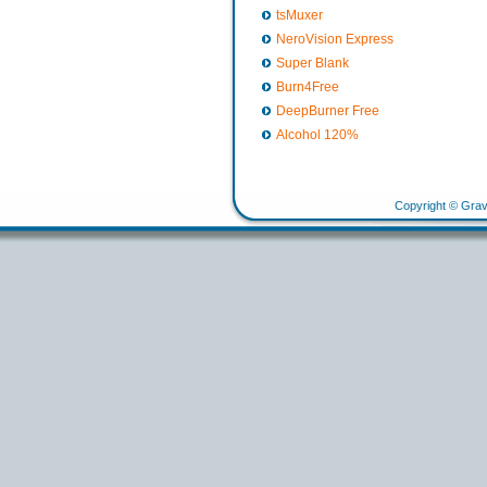
tsMuxer
NeroVision Express
Super Blank
Burn4Free
DeepBurner Free
Alcohol 120%
Copyright © Grav