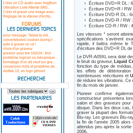
Créer un CD audio avec ImgBurn
Écriture DVD+R DL : 
Utilisation Liste Attente (WG...
Écriture DVD+R / RW :
Créer et graver une image avec...
Écriture DVD-R DL : 6
Réglage de la vitesse d'écritu...
Écriture DVD-R / RW :
FORUMS
Écriture CD-R / RW : 4
LES DERNIERS TOPICS
Les vitesses * seront attein
error message: "failed to init…
spécifications s'avèrent ex
convertxtodvd crashes during f…
rapide, il battra même le 
aide à graver un cd !
d'écriture des DVD+R DL de 
choix d'un graveur
graveur asus bw-16d1ht - tiroi…
Le DVR-A09XL sera doté de
problème logiciel ou mécanique…
le bruit du graveur,
Liquid C
formatage d'un dd neuf sur gra…
fonction du type de médias
conversion m2ts et problème de…
les effets de détérioratio
dvdfab 10, un logo gênant
nombreuses réécritures et
U
RECHERCHE
de réduire les vibrations. Ce
fin du mois de janvier.
Pioneer confirme égaleme
LES PARTENAIRES
constructeur présentera lo
salon et des graveurs pour 
disque. Dans les deux cas, 
graver la plupart des forma
Blu-ray. Les graveurs Blu-ra
la fin de l'année 2005 alors
attendus peu après la sortie 
2006.