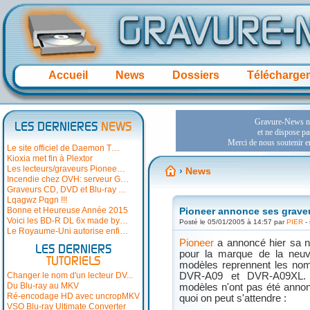
Accueil
News
Dossiers
Télécharge
LES DERNIERES
NEWS
Le site officiel de Daemon T…
Kioxia met fin à Plextor
Les lecteurs/graveurs Pionee…
›
News
Incendie chez OVH: serveur G…
Graveurs CD, DVD et Blu-ray …
Lqagwz Pqgn !!!
Bonne et Heureuse Année 2015
Pioneer annonce ses graveu
Voici les BD-R DL 6x made by…
Posté le 05/01/2005 à 14:57 par
PIER
- 
Le Royaume-Uni autorise enfi…
Pioneer
a annoncé hier sa n
LES DERNIERS
pour la marque de la neu
TUTORIELS
modèles reprennent les noms
Changer le nom d'un lecteur DV...
DVR-A09 et DVR-A09XL. Le
Du Blu-ray au MKV
modèles n'ont pas été anno
Ré-encodage HD avec uncropMKV
quoi on peut s'attendre :
VSO Blu-ray Ultimate Converter