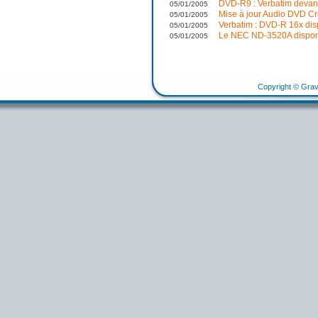
DVD-R9 : Verbatim devan
05/01/2005
Mise à jour Audio DVD Cr
05/01/2005
Verbatim : DVD-R 16x dis
05/01/2005
Le NEC ND-3520A dispon
05/01/2005
Copyright © Grav