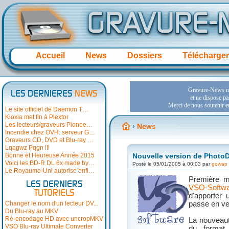
Accueil
News
Dossiers
Télécharge
LES DERNIERES
NEWS
Le site officiel de Daemon T…
Kioxia met fin à Plextor
Les lecteurs/graveurs Pionee…
›
News
Incendie chez OVH: serveur G…
Graveurs CD, DVD et Blu-ray …
Lqagwz Pqgn !!!
Bonne et Heureuse Année 2015
Nouvelle version de Photo
Voici les BD-R DL 6x made by…
Posté le 05/01/2005 à 00:03 par
gowap
Le Royaume-Uni autorise enfi…
Première m
LES DERNIERS
VSO-Softw
TUTORIELS
d'apporter 
Changer le nom d'un lecteur DV...
passe en ve
Du Blu-ray au MKV
Ré-encodage HD avec uncropMKV
La nouveaut
VSO Blu-ray Ultimate Converter
du format