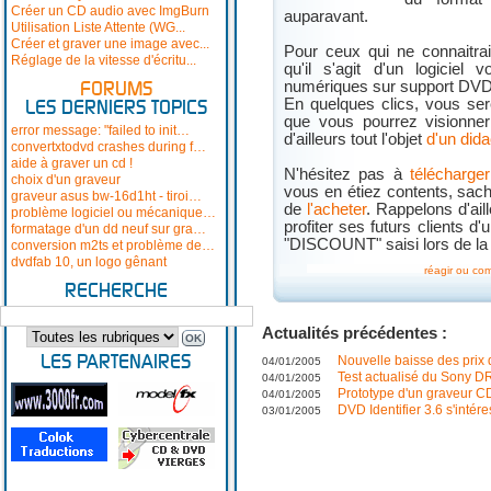
Créer un CD audio avec ImgBurn
auparavant.
Utilisation Liste Attente (WG...
Créer et graver une image avec...
Pour ceux qui ne connaitr
Réglage de la vitesse d'écritu...
qu'il s'agit d'un logicie
numériques sur support DVD
FORUMS
En quelques clics, vous se
LES DERNIERS TOPICS
que vous pourrez visionner
error message: "failed to init…
d'ailleurs tout l'objet
d'un dida
convertxtodvd crashes during f…
aide à graver un cd !
N'hésitez pas à
télécharg
choix d'un graveur
vous en étiez contents, sac
graveur asus bw-16d1ht - tiroi…
de
l'acheter
. Rappelons d'ai
problème logiciel ou mécanique…
profiter ses futurs clients 
formatage d'un dd neuf sur gra…
"DISCOUNT" saisi lors de l
conversion m2ts et problème de…
dvdfab 10, un logo gênant
réagir ou co
RECHERCHE
Actualités précédentes :
LES PARTENAIRES
Nouvelle baisse des prix
04/01/2005
Test actualisé du Sony 
04/01/2005
Prototype d'un graveur CD
04/01/2005
DVD Identifier 3.6 s'int
03/01/2005