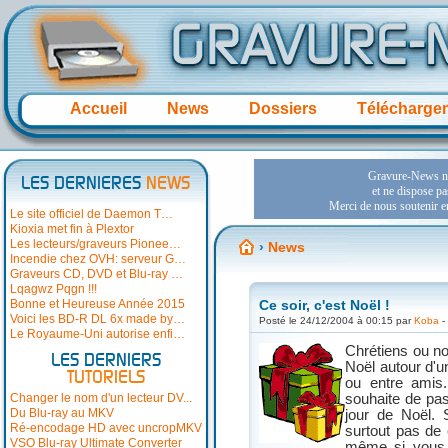
Accueil
News
Dossiers
Télécharge
LES DERNIERES
NEWS
Le site officiel de Daemon T…
Kioxia met fin à Plextor
Les lecteurs/graveurs Pionee…
›
News
Incendie chez OVH: serveur G…
Graveurs CD, DVD et Blu-ray …
Lqagwz Pqgn !!!
Bonne et Heureuse Année 2015
Ce soir, c'est Noël !
Voici les BD-R DL 6x made by…
Posté le 24/12/2004 à 00:15 par
Koba
-
Le Royaume-Uni autorise enfi…
Chrétiens ou no
LES DERNIERS
Noël autour d'un
TUTORIELS
ou entre amis
Changer le nom d'un lecteur DV...
souhaite de pas
Du Blu-ray au MKV
jour de Noël. 
Ré-encodage HD avec uncropMKV
surtout pas de 
VSO Blu-ray Ultimate Converter
même si vous a