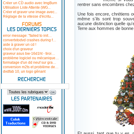
Créer un CD audio avec ImgBurn
rentrer sans encombres chez
Utilisation Liste Attente (WG...
Créer et graver une image avec...
Une fois encore, chrétiens o
Réglage de la vitesse d'écritu...
même s'ils sont trop souv
aucune distinction quelle qu'
FORUMS
Terre aux hommes de bonne 
LES DERNIERS TOPICS
error message: "failed to init…
convertxtodvd crashes during f…
aide à graver un cd !
choix d'un graveur
graveur asus bw-16d1ht - tiroi…
problème logiciel ou mécanique…
formatage d'un dd neuf sur gra…
conversion m2ts et problème de…
dvdfab 10, un logo gênant
RECHERCHE
LES PARTENAIRES
Et aussi, tant que tu y es, 