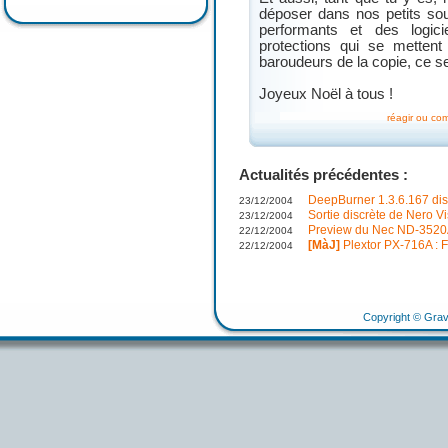
déposer dans nos petits so
performants et des logici
protections qui se metten
baroudeurs de la copie, ce se
Joyeux Noël à tous !
réagir ou co
Actualités précédentes :
DeepBurner 1.3.6.167 di
23/12/2004
Sortie discrète de Nero V
23/12/2004
Preview du Nec ND-352
22/12/2004
[MàJ]
Plextor PX-716A : 
22/12/2004
Copyright © Grav