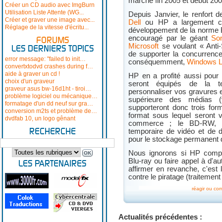
marché fin 2005 et début 200
Créer un CD audio avec ImgBurn
Utilisation Liste Attente (WG...
Depuis Janvier, le renfort
Créer et graver une image avec...
Dell
ou HP a largement co
Réglage de la vitesse d'écritu...
développement de la norme B
encouragé par le géant
So
FORUMS
Microsoft
se voulant « Anti
LES DERNIERS TOPICS
de supporter la concurrenc
error message: "failed to init…
conséquemment,
Windows L
convertxtodvd crashes during f…
aide à graver un cd !
HP en a profité aussi pour
choix d'un graveur
seront équipés de la t
graveur asus bw-16d1ht - tiroi…
personnaliser vos gravures e
problème logiciel ou mécanique…
supérieure des médias 
formatage d'un dd neuf sur gra…
supporteront donc trois fo
conversion m2ts et problème de…
format sous lequel seront v
dvdfab 10, un logo gênant
commerce ; le BD-RW, mé
RECHERCHE
temporaire de vidéo et de 
pour le stockage permanent 
Nous ignorons si HP compt
Blu-ray ou faire appel à d'
LES PARTENAIRES
affirmer en revanche, c'est
contre le piratage (traiteme
réagir ou co
Actualités précédentes :