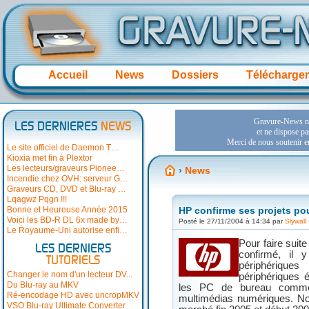
Accueil
News
Dossiers
Télécharge
LES DERNIERES
NEWS
Le site officiel de Daemon T…
Kioxia met fin à Plextor
Les lecteurs/graveurs Pionee…
›
News
Incendie chez OVH: serveur G…
Graveurs CD, DVD et Blu-ray …
Lqagwz Pqgn !!!
Bonne et Heureuse Année 2015
HP confirme ses projets pou
Voici les BD-R DL 6x made by…
Posté le 27/11/2004 à 14:34 par
Slywall
Le Royaume-Uni autorise enfi…
Pour faire suit
LES DERNIERS
confirmé, il 
TUTORIELS
périphérique
Changer le nom d'un lecteur DV...
périphériques 
Du Blu-ray au MKV
les PC de bureau comme 
Ré-encodage HD avec uncropMKV
multimédias numériques. No
VSO Blu-ray Ultimate Converter