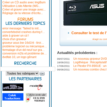
Créer un CD audio avec ImgBurn
Utilisation Liste Attente (WG...
Créer et graver une image avec...
Réglage de la vitesse d'écritu...
FORUMS
LES DERNIERS TOPICS
error message: "failed to init…
convertxtodvd crashes during f…
Consulter le test de
aide à graver un cd !
choix d'un graveur
réagir ou co
graveur asus bw-16d1ht - tiroi…
problème logiciel ou mécanique…
formatage d'un dd neuf sur gra…
Actualités précédentes :
conversion m2ts et problème de…
dvdfab 10, un logo gênant
Un nouveau graveur DVD 
06/07/2011
Logithèque : Récapitulati
18/06/2011
RECHERCHE
Le Plextor PX-890UE : u
17/06/2011
Un nouveau combo chez L
06/06/2011
LES PARTENAIRES