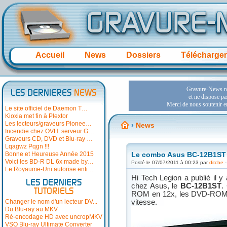
Accueil
News
Dossiers
Télécharge
LES DERNIERES
NEWS
Le site officiel de Daemon T…
Kioxia met fin à Plextor
Les lecteurs/graveurs Pionee…
›
News
Incendie chez OVH: serveur G…
Graveurs CD, DVD et Blu-ray …
Lqagwz Pqgn !!!
Bonne et Heureuse Année 2015
Le combo Asus BC-12B1ST 
Voici les BD-R DL 6x made by…
Posté le 07/07/2011 à 00:23 par
ditche
-
Le Royaume-Uni autorise enfi…
Hi Tech Legion a publié il 
LES DERNIERS
chez Asus, le
BC-12B1ST
.
TUTORIELS
ROM en 12x, les DVD-ROM 
Changer le nom d'un lecteur DV...
vitesse.
Du Blu-ray au MKV
Ré-encodage HD avec uncropMKV
VSO Blu-ray Ultimate Converter