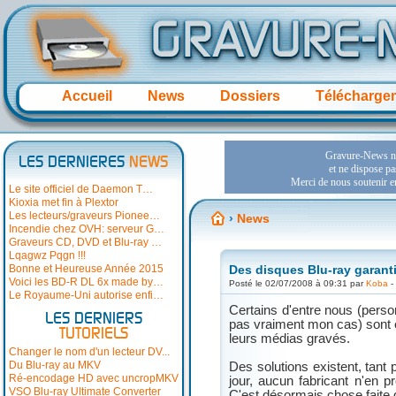
Accueil
News
Dossiers
Télécharge
LES DERNIERES
NEWS
Le site officiel de Daemon T…
Kioxia met fin à Plextor
Les lecteurs/graveurs Pionee…
›
News
Incendie chez OVH: serveur G…
Graveurs CD, DVD et Blu-ray …
Lqagwz Pqgn !!!
Bonne et Heureuse Année 2015
Des disques Blu-ray garanti
Voici les BD-R DL 6x made by…
Posté le 02/07/2008 à 09:31 par
Koba
-
Le Royaume-Uni autorise enfi…
Certains d'entre nous (perso
LES DERNIERS
pas vraiment mon cas) sont e
TUTORIELS
leurs médias gravés.
Changer le nom d'un lecteur DV...
Du Blu-ray au MKV
Des solutions existent, tan
Ré-encodage HD avec uncropMKV
jour, aucun fabricant n'en p
VSO Blu-ray Ultimate Converter
C'est désormais chose faite