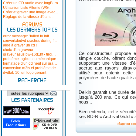
Créer un CD audio avec ImgBurn
Utilisation Liste Attente (WG...
Créer et graver une image avec...
Réglage de la vitesse d'écritu...
FORUMS
LES DERNIERS TOPICS
error message: "failed to init…
convertxtodvd crashes during f…
aide à graver un cd !
choix d'un graveur
Ce constructeur propose 
graveur asus bw-16d1ht - tiroi…
simple couche, offrant do
problème logiciel ou mécanique…
supportant une vitesse d'é
formatage d'un dd neuf sur gra…
accrue aux rayons ultravi
conversion m2ts et problème de…
dvdfab 10, un logo gênant
utilisé pour obtenir cette 
polymères de haute qualité a
RECHERCHE
».
Delkin garantit une durée de
jusqu'à 200 ans. Ce qui devr
LES PARTENAIRES
nous...
Bien entendu, cette sécurit
ses BD-R « Archival Gold » au
réagir ou co