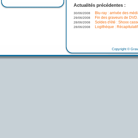
Actualités précédentes :
Blu-ray : arrivée des médi
30/06/2008
Fin des graveurs de DVD 
29/06/2008
Soldes d'été : Shoxx casse
28/06/2008
Logithèque : Récapitulati
28/06/2008
Copyright © Grav