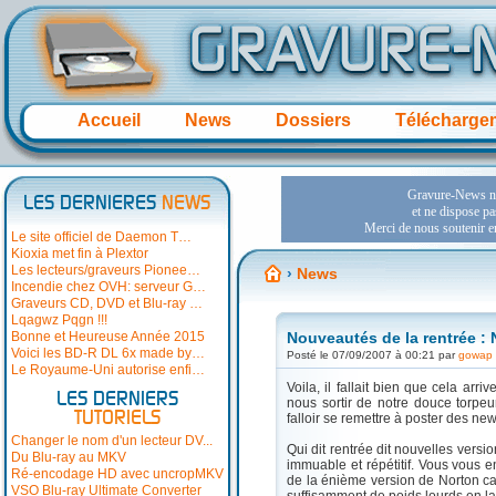
Accueil
News
Dossiers
Télécharge
LES DERNIERES
NEWS
Le site officiel de Daemon T…
Kioxia met fin à Plextor
Les lecteurs/graveurs Pionee…
›
News
Incendie chez OVH: serveur G…
Graveurs CD, DVD et Blu-ray …
Lqagwz Pqgn !!!
Bonne et Heureuse Année 2015
Nouveautés de la rentrée : 
Voici les BD-R DL 6x made by…
Posté le 07/09/2007 à 00:21 par
gowap
Le Royaume-Uni autorise enfi…
Voila, il fallait bien que cela arr
LES DERNIERS
nous sortir de notre douce torpeur
TUTORIELS
falloir se remettre à poster des new
Changer le nom d'un lecteur DV...
Qui dit rentrée dit nouvelles version
Du Blu-ray au MKV
immuable et répétitif. Vous vous 
Ré-encodage HD avec uncropMKV
de la énième version de Norton c
VSO Blu-ray Ultimate Converter