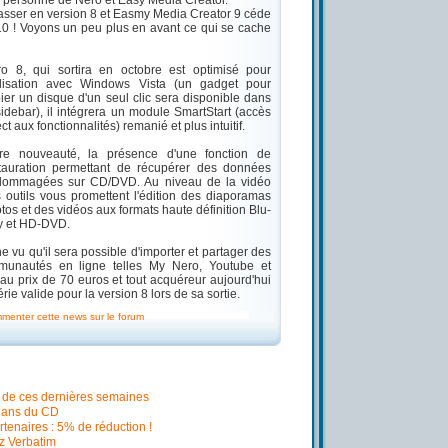
a personne de Nero et Easy Media Creator.
asser en version 8 et Easmy Media Creator 9 céde
 10 ! Voyons un peu plus en avant ce qui se cache
o 8, qui sortira en octobre est optimisé pour
tilisation avec Windows Vista (un gadget pour
ier un disque d'un seul clic sera disponible dans
sidebar), il intégrera un module SmartStart (accès
ect aux fonctionnalités) remanié et plus intuitif.
re nouveauté, la présence d'une fonction de
tauration permettant de récupérer des données
dommagées sur CD/DVD. Au niveau de la vidéo
 outils vous promettent l'édition des diaporamas
tos et des vidéos aux formats haute définition Blu-
y et HD-DVD.
e vu qu'il sera possible d'importer et partager des
munautés en ligne telles My Nero, Youtube et
u prix de 70 euros et tout acquéreur aujourd'hui
e valide pour la version 8 lors de sa sortie.
mmenter cette news sur le forum
f de ces dernières semaines
5 ans du CD
tenaires : 5% de réduction !
z Verbatim