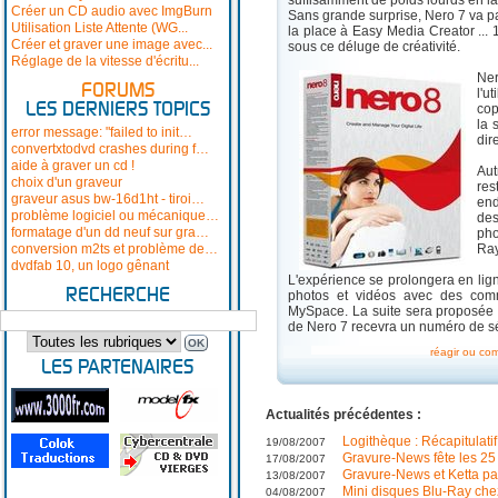
suffisamment de poids lourds en l
Créer un CD audio avec ImgBurn
Sans grande surprise, Nero 7 va p
Utilisation Liste Attente (WG...
la place à Easy Media Creator ...
Créer et graver une image avec...
sous ce déluge de créativité.
Réglage de la vitesse d'écritu...
Ner
FORUMS
l'u
LES DERNIERS TOPICS
cop
la 
error message: "failed to init…
dir
convertxtodvd crashes during f…
aide à graver un cd !
Aut
choix d'un graveur
res
graveur asus bw-16d1ht - tiroi…
en
problème logiciel ou mécanique…
des
formatage d'un dd neuf sur gra…
pho
conversion m2ts et problème de…
Ra
dvdfab 10, un logo gênant
L'expérience se prolongera en lign
RECHERCHE
photos et vidéos avec des com
MySpace. La suite sera proposée a
de Nero 7 recevra un numéro de séri
réagir ou co
LES PARTENAIRES
Actualités précédentes :
Logithèque : Récapitulati
19/08/2007
Gravure-News fête les 2
17/08/2007
Gravure-News et Ketta par
13/08/2007
Mini disques Blu-Ray che
04/08/2007