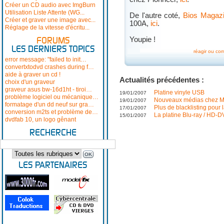
Créer un CD audio avec ImgBurn
Utilisation Liste Attente (WG...
De l'autre coté,
Bios Magaz
Créer et graver une image avec...
100A,
ici
.
Réglage de la vitesse d'écritu...
Youpie !
FORUMS
LES DERNIERS TOPICS
réagir ou co
error message: "failed to init…
convertxtodvd crashes during f…
aide à graver un cd !
Actualités précédentes :
choix d'un graveur
graveur asus bw-16d1ht - tiroi…
Platine vinyle USB
19/01/2007
problème logiciel ou mécanique…
Nouveaux médias chez M
19/01/2007
formatage d'un dd neuf sur gra…
Plus de blacklisting pour 
17/01/2007
conversion m2ts et problème de…
La platine Blu-ray / HD-
15/01/2007
dvdfab 10, un logo gênant
RECHERCHE
LES PARTENAIRES