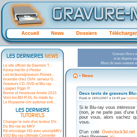
Accueil
News
Dossiers
Télécharge
LES DERNIERES
NEWS
Le site officiel de Daemon T…
Kioxia met fin à Plextor
Les lecteurs/graveurs Pionee…
›
News
Incendie chez OVH: serveur G…
Graveurs CD, DVD et Blu-ray …
Lqagwz Pqgn !!!
Bonne et Heureuse Année 2015
Deux tests de graveurs Blu
Voici les BD-R DL 6x made by…
Posté le 19/01/2007 à 14:45 par
CptDo
Le Royaume-Uni autorise enfi…
Si le Blu-ray vous intéresse
LES DERNIERS
(non, je ne parle pas d'une
TUTORIELS
pour vous, alors sachez q
Changer le nom d'un lecteur DV...
vous.
Du Blu-ray au MKV
Ré-encodage HD avec uncropMKV
D'un coté
Overclock3d.net
VSO Blu-ray Ultimate Converter
chez Pionneer,
ici
.