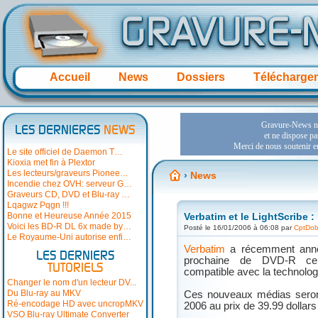
Accueil
News
Dossiers
Télécharge
LES DERNIERES
NEWS
Le site officiel de Daemon T…
Kioxia met fin à Plextor
Les lecteurs/graveurs Pionee…
›
News
Incendie chez OVH: serveur G…
Graveurs CD, DVD et Blu-ray …
Lqagwz Pqgn !!!
Bonne et Heureuse Année 2015
Verbatim et le LightScribe 
Voici les BD-R DL 6x made by…
Posté le 16/01/2006 à 06:08 par
CptDo
Le Royaume-Uni autorise enfi…
Verbatim
a récemment annon
LES DERNIERS
prochaine de DVD-R cer
TUTORIELS
compatible avec la technolo
Changer le nom d'un lecteur DV...
Du Blu-ray au MKV
Ces nouveaux médias seront 
Ré-encodage HD avec uncropMKV
2006 au prix de 39.99 dollars 
VSO Blu-ray Ultimate Converter