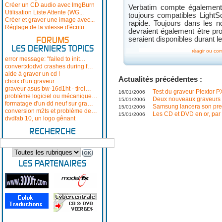
Créer un CD audio avec ImgBurn
Verbatim compte également
Utilisation Liste Attente (WG...
toujours compatibles LightS
Créer et graver une image avec...
rapide. Toujours dans les
Réglage de la vitesse d'écritu...
devraient également être pr
seraient disponibles durant 
FORUMS
LES DERNIERS TOPICS
réagir ou co
error message: "failed to init…
convertxtodvd crashes during f…
aide à graver un cd !
Actualités précédentes :
choix d'un graveur
graveur asus bw-16d1ht - tiroi…
Test du graveur Plextor 
16/01/2006
problème logiciel ou mécanique…
Deux nouveaux graveurs
15/01/2006
formatage d'un dd neuf sur gra…
Samsung lancera son premi
15/01/2006
conversion m2ts et problème de…
Les CD et DVD en or, pa
15/01/2006
dvdfab 10, un logo gênant
RECHERCHE
LES PARTENAIRES