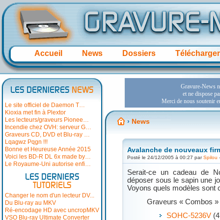
Accueil
News
Dossiers
Télécharge
LES DERNIERES
NEWS
Le site officiel de Daemon T…
Kioxia met fin à Plextor
Les lecteurs/graveurs Pionee…
›
News
Incendie chez OVH: serveur G…
Graveurs CD, DVD et Blu-ray …
Lqagwz Pqgn !!!
Bonne et Heureuse Année 2015
Avalanche de nouveaux fir
Voici les BD-R DL 6x made by…
Posté le 24/12/2005 à 00:27 par
Spilou
-
Le Royaume-Uni autorise enfi…
Serait-ce un cadeau de N
LES DERNIERS
déposer sous le sapin une jol
TUTORIELS
Voyons quels modèles sont c
Changer le nom d'un lecteur DV...
Graveurs « Combos » 
Du Blu-ray au MKV
Ré-encodage HD avec uncropMKV
SOHC-5236V
(4
VSO Blu-ray Ultimate Converter