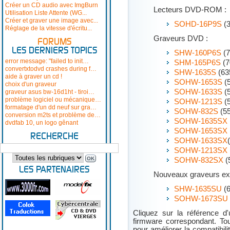
Créer un CD audio avec ImgBurn
Lecteurs DVD-ROM :
Utilisation Liste Attente (WG...
Créer et graver une image avec...
SOHD-16P9S
(3
Réglage de la vitesse d'écritu...
Graveurs DVD :
FORUMS
LES DERNIERS TOPICS
SHW-160P6S
(7
error message: "failed to init…
SHM-165P6S
(7
convertxtodvd crashes during f…
SHW-1635S
(63
aide à graver un cd !
SOHW-1653S
(5
choix d'un graveur
SOHW-1633S
(5
graveur asus bw-16d1ht - tiroi…
problème logiciel ou mécanique…
SOHW-1213S
(5
formatage d'un dd neuf sur gra…
SOHW-832S
(55
conversion m2ts et problème de…
SOHW-1635SX
dvdfab 10, un logo gênant
SOHW-1653SX
RECHERCHE
SOHW-1633SX
SOHW-1213SX
SOHW-832SX
(
LES PARTENAIRES
Nouveaux graveurs ex
SHW-1635SU
(6
SOHW-1673SU
Cliquez sur la référence d
firmware correspondant. T
pour améliorer la compatibili