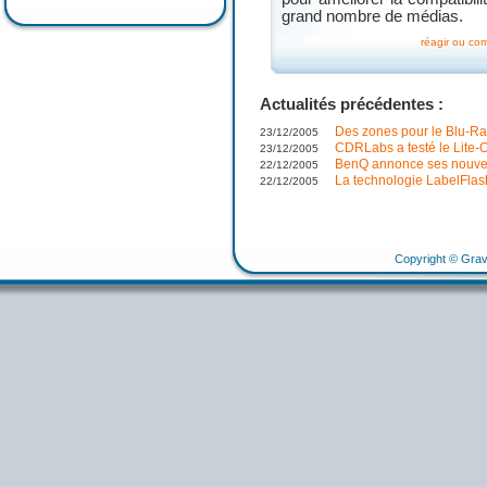
grand nombre de médias.
réagir ou co
Actualités précédentes :
Des zones pour le Blu-Ra
23/12/2005
CDRLabs a testé le Lit
23/12/2005
BenQ annonce ses nouv
22/12/2005
La technologie LabelFlas
22/12/2005
Copyright © Grav