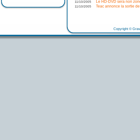
Le HD-DVD sera non zon
11/10/2005
Teac annonce la sortie 
11/10/2005
Copyright © Grav