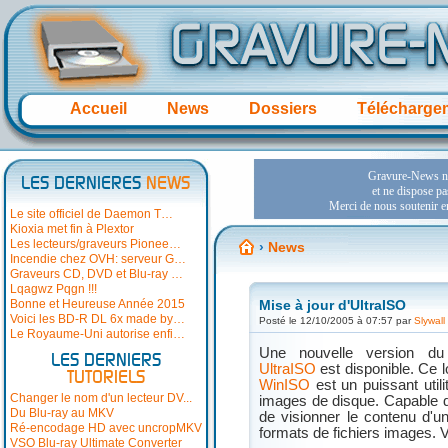
Accueil
News
Dossiers
Télécharge
LES DERNIERES
NEWS
Le site officiel de Daemon T…
Kioxia met fin à Plextor
Les lecteurs/graveurs Pionee…
›
News
Incendie chez OVH: serveur G…
Graveurs CD, DVD et Blu-ray …
Lqagwz Pqgn !!!
Bonne et Heureuse Année 2015
Mise à jour d'UltraISO
Voici les BD-R DL 6x made by…
Posté le 12/10/2005 à 07:57 par
Slywall
Le Royaume-Uni autorise enfi…
Une nouvelle version du 
LES DERNIERS
UltraISO
est disponible. Ce lo
TUTORIELS
WinISO
est un puissant util
Changer le nom d'un lecteur DV...
images de disque. Capable de
Du Blu-ray au MKV
de visionner le contenu d'un
Ré-encodage HD avec uncropMKV
formats de fichiers images. V
VSO Blu-ray Ultimate Converter