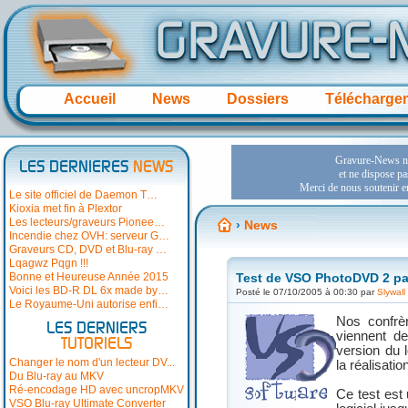
Accueil
News
Dossiers
Télécharge
LES DERNIERES
NEWS
Le site officiel de Daemon T…
Kioxia met fin à Plextor
Les lecteurs/graveurs Pionee…
›
News
Incendie chez OVH: serveur G…
Graveurs CD, DVD et Blu-ray …
Lqagwz Pqgn !!!
Bonne et Heureuse Année 2015
Test de VSO PhotoDVD 2 p
Voici les BD-R DL 6x made by…
Posté le 07/10/2005 à 00:30 par
Slywall
Le Royaume-Uni autorise enfi…
Nos confr
LES DERNIERS
viennent de
TUTORIELS
version du 
Changer le nom d'un lecteur DV...
la réalisati
Du Blu-ray au MKV
Ré-encodage HD avec uncropMKV
Ce test est 
VSO Blu-ray Ultimate Converter