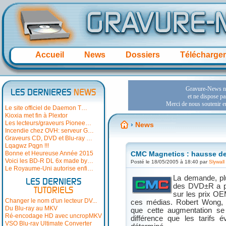
Accueil
News
Dossiers
Télécharge
LES DERNIERES
NEWS
Le site officiel de Daemon T…
Kioxia met fin à Plextor
Les lecteurs/graveurs Pionee…
›
News
Incendie chez OVH: serveur G…
Graveurs CD, DVD et Blu-ray …
Lqagwz Pqgn !!!
Bonne et Heureuse Année 2015
CMC Magnetics : hausse de
Voici les BD-R DL 6x made by…
Posté le 18/05/2005 à 18:40 par
Slywall
Le Royaume-Uni autorise enfi…
La demande, pl
LES DERNIERS
des DVD±R a p
TUTORIELS
sur les prix OE
Changer le nom d'un lecteur DV...
ces médias. Robert Wong,
Du Blu-ray au MKV
que cette augmentation se 
Ré-encodage HD avec uncropMKV
différence que les tarifs 
VSO Blu-ray Ultimate Converter