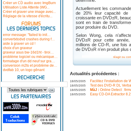
déterminé.
Créer un CD audio avec ImgBurn
Utilisation Liste Attente (WG...
Actuellement les commande
Créer et graver une image avec...
de 20% leur capacité de 
Réglage de la vitesse d'écritu...
croissante en DVD±R, beauco
sont en train de transform
FORUMS
pour produire du DVD.
LES DERNIERS TOPICS
error message: "failed to init…
Selon Wong, cela n'affect
convertxtodvd crashes during f…
DVD±R pour cette année, 
aide à graver un cd !
millions de CD-R, une fois 
choix d'un graveur
de DVD±R n'en produit plus q
graveur asus bw-16d1ht - tiroi…
problème logiciel ou mécanique…
réagir ou co
formatage d'un dd neuf sur gra…
conversion m2ts et problème de…
dvdfab 10, un logo gênant
Actualités précédentes :
RECHERCHE
Facilitez l'installation d
18/05/2005
Test des DVD-R DL Verba
18/05/2005
MàJ :
Online Detect : firm
18/05/2005
Easy CD-DA Extractor 8.2
18/05/2005
LES PARTENAIRES