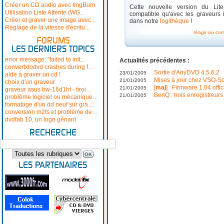
Créer un CD audio avec ImgBurn
Cette nouvelle version du Lite-
Utilisation Liste Attente (WG...
compatible qu'avec les graveurs 
Créer et graver une image avec...
dans notre
logithèque
!
Réglage de la vitesse d'écritu...
réagir ou co
FORUMS
LES DERNIERS TOPICS
error message: "failed to init…
Actualités précédentes :
convertxtodvd crashes during f…
Sortie d'AnyDVD 4.5.6.2
23/01/2005
aide à graver un cd !
Mises à jour chez VSO-So
21/01/2005
choix d'un graveur
[
maj
] : Firmware 1.04 off
21/01/2005
graveur asus bw-16d1ht - tiroi…
BenQ : trois enregistreur
21/01/2005
problème logiciel ou mécanique…
formatage d'un dd neuf sur gra…
conversion m2ts et problème de…
dvdfab 10, un logo gênant
RECHERCHE
LES PARTENAIRES