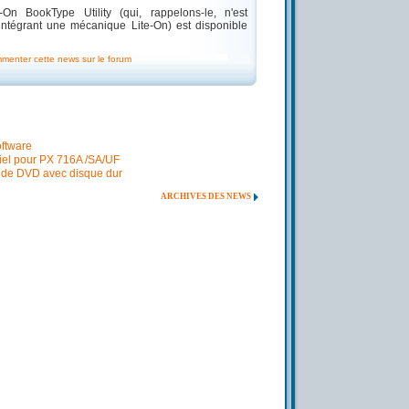
On BookType Utility (qui, rappelons-le, n'est
intégrant une mécanique Lite-On) est disponible
mmenter cette news sur le forum
ftware
iciel pour PX 716A /SA/UF
s de DVD avec disque dur
ARCHIVES DES NEWS