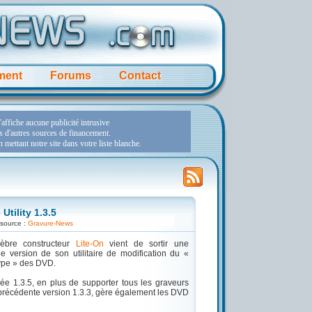
ment
Forums
Contact
tility 1.3.5
 source :
Gravure-News
èbre constructeur
Lite-On
vient de sortir une
le version de son utilitaire de modification du «
pe » des DVD.
lée 1.3.5, en plus de supporter tous les graveurs
 précédente version 1.3.3, gère également les DVD