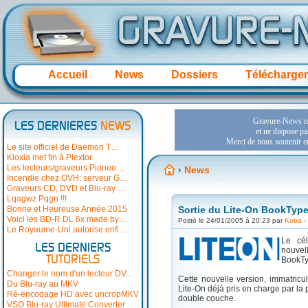
Accueil
News
Dossiers
Télécharge
LES DERNIERES
NEWS
Le site officiel de Daemon T…
Kioxia met fin à Plextor
Les lecteurs/graveurs Pionee…
›
News
Incendie chez OVH: serveur G…
Graveurs CD, DVD et Blu-ray …
Lqagwz Pqgn !!!
Bonne et Heureuse Année 2015
Sortie du Lite-On BookType U
Voici les BD-R DL 6x made by…
Posté le 24/01/2005 à 20:23 par
Koba
-
Le Royaume-Uni autorise enfi…
Le cél
LES DERNIERS
nouvel
TUTORIELS
BookTy
Changer le nom d'un lecteur DV...
Cette nouvelle version, immatricu
Du Blu-ray au MKV
Lite-On déjà pris en charge par la
Ré-encodage HD avec uncropMKV
double couche.
VSO Blu-ray Ultimate Converter