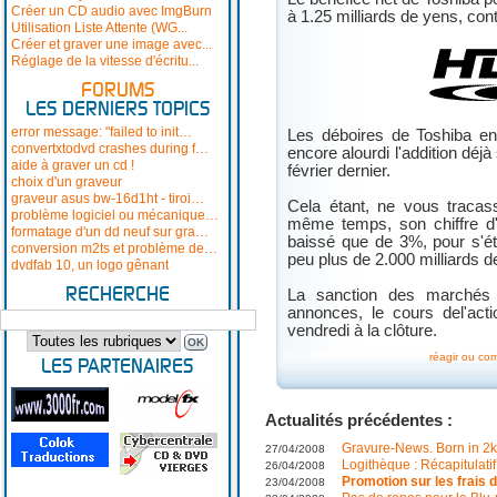
Créer un CD audio avec ImgBurn
à 1.25 milliards de yens, cont
Utilisation Liste Attente (WG...
Créer et graver une image avec...
Réglage de la vitesse d'écritu...
FORUMS
LES DERNIERS TOPICS
error message: "failed to init…
Les déboires de Toshiba e
convertxtodvd crashes during f…
encore alourdi l'addition dé
aide à graver un cd !
février dernier.
choix d'un graveur
graveur asus bw-16d1ht - tiroi…
Cela étant, ne vous tracas
problème logiciel ou mécanique…
même temps, son chiffre d'a
formatage d'un dd neuf sur gra…
baissé que de 3%, pour s'éta
conversion m2ts et problème de…
peu plus de 2.000 milliards d
dvdfab 10, un logo gênant
RECHERCHE
La sanction des marchés 
annonces, le cours del'ac
vendredi à la clôture.
réagir ou co
LES PARTENAIRES
Actualités précédentes :
Gravure-News. Born in 2k
27/04/2008
Logithèque : Récapitulati
26/04/2008
Promotion sur les frais d
23/04/2008