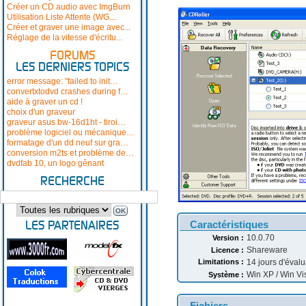
Créer un CD audio avec ImgBurn
Utilisation Liste Attente (WG...
Créer et graver une image avec...
Réglage de la vitesse d'écritu...
FORUMS
LES DERNIERS TOPICS
error message: "failed to init…
convertxtodvd crashes during f…
aide à graver un cd !
choix d'un graveur
graveur asus bw-16d1ht - tiroi…
problème logiciel ou mécanique…
formatage d'un dd neuf sur gra…
conversion m2ts et problème de…
dvdfab 10, un logo gênant
RECHERCHE
Caractéristiques
LES PARTENAIRES
10.0.70
Version :
Shareware
Licence :
Limitations :
14 jours d'évalu
Win XP / Win Vist
Système :
Fichiers