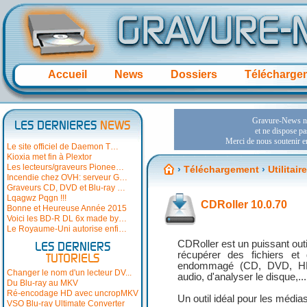
Accueil
News
Dossiers
Télécharge
LES DERNIERES
NEWS
Le site officiel de Daemon T…
Kioxia met fin à Plextor
Les lecteurs/graveurs Pionee…
›
Téléchargement
›
Utilitai
Incendie chez OVH: serveur G…
Graveurs CD, DVD et Blu-ray …
Lqagwz Pqgn !!!
CDRoller 10.0.70
Bonne et Heureuse Année 2015
Voici les BD-R DL 6x made by…
Le Royaume-Uni autorise enfi…
CDRoller est un puissant outi
LES DERNIERS
récupérer des fichiers e
TUTORIELS
endommagé (CD, DVD, HD-D
Changer le nom d'un lecteur DV...
audio, d'analyser le disque,...
Du Blu-ray au MKV
Ré-encodage HD avec uncropMKV
Un outil idéal pour les médias
VSO Blu-ray Ultimate Converter